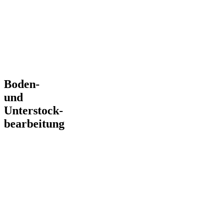
mineralische
Düngung &
Pflanzenschutz
im Weinbau –
gleichmäßige
Nährstoffversorgung
und gesunde
Pflanzen
Boden-
und
Unterstock-
bearbeitung
Professionelle
Boden- und
Unterstockbearbeitung
– für gesunde
Reben,
optimale
Nährstoffversorgung
und
nachhaltige