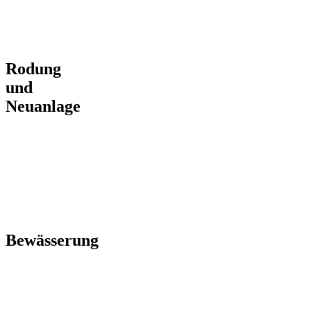
Rebflächen –
alle Hand- und
Maschinenarbeiten
aus einer Hand
Rodung
und
Neuanlage
Von der
Rebstockrodung
bis zur GPS-
gesteuerten
Neuanlage –
alles aus einer
Hand
Bewässerung
Einbau
moderner
Tropfbewässerungsanlagen
im Weinbau –