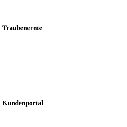
steiler
Weinberge mit
modernster
Technik
Traubenernte
Vollernter und
Steillagenvollernter
für eine
effiziente
Traubenernte –
ergänzt durch
mobile
Rotweinmaische-
Erhitzung für
intensive
Farbausbeute
Kundenportal
Hier erhalten
Sie alle
notwendigen