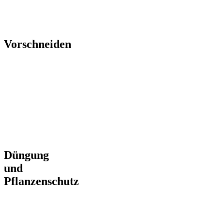
nachhaltig,
präzise und
ressourcenschonend
Vorschneiden
Maschineller
Rebvorschnitt
für Halb-,
Flachbogen-
und
Kordonschnitt
– für bis zu
70 %
Zeitersparnis
Düngung
und
Pflanzenschutz
Organische
und